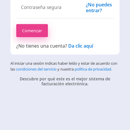
¿No puedes
entrar?
Comenzar
¿No tienes una cuenta?
Da clic aquí
Al iniciar una sesión indicas haber leído y estar de acuerdo con
las
condiciones del servicio
y nuestra
política de privacidad
.
Descubre por qué este es el mejor sistema de
facturación electrónica.