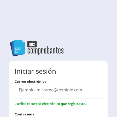
Iniciar sesión
Correo electrónico
Escribe el correo electrónico que registraste.
Contraseña